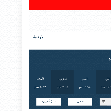
دخول
الظهر
العصر
المغرب
العشاء
8:32 pm
7:02 pm
3:54 pm
12:27
اذهب
مدن أخرى»