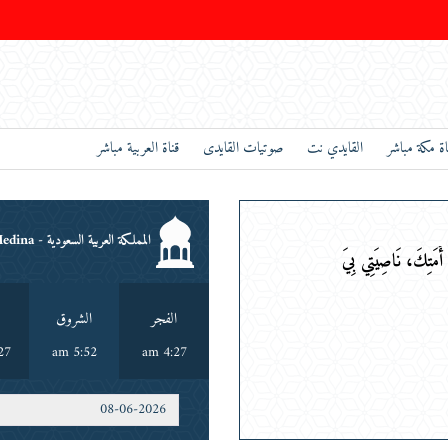
اة مكة مباشر
القايدي نت
صوتيات القايدى
قناة العربية مباشر
المملكة العربية السعودية - Medina
َمَتِكَ، نَاصِيَتِي بِيَدِكَ،
م
الفجر
الشروق
 pm
5:52 am
4:27 am