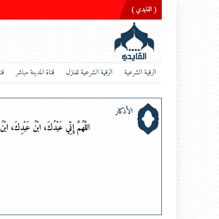
( القايدي )
الرقية الشرعية
الرقية الشرعية للمنزل
قناة المدينة مباشر
قن
الأذكار
اللَّهُمَّ إِنِّي عَبْدُكَ، ابْنُ عَبْدِكَ، ابْنُ أ