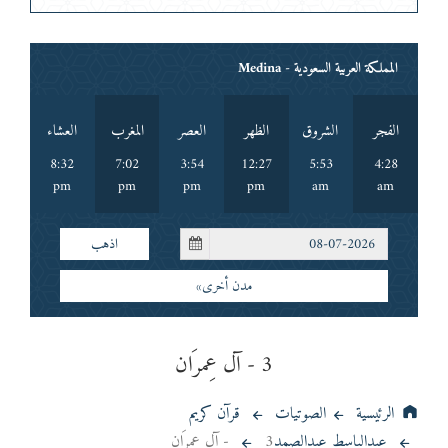
المملكة العربية السعودية - Medina
الفجر
الشروق
الظهر
العصر
المغرب
العشاء
8:32
7:02
3:54
12:27
5:53
4:28
pm
pm
pm
pm
am
am
اذهب
مدن أخرى»
3 - آل عِمرَان
الرئيسية
الصوتيات
قرآن كريم
عبدالباسط عبدالصمد
3 - آل عِمرَان