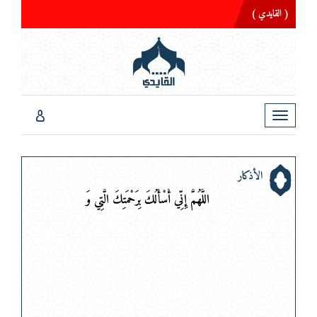
( القايدي )
Toggle
navigation
الأذكار
اللَّهُمَّ إِنِّي أَسْأَلُكَ بِرَحْمَتِكَ الَّتِي وَسِع