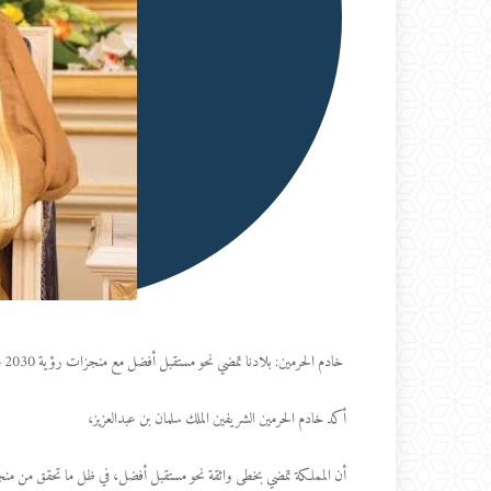
خادم الحرمين: بلادنا تمضي نحو مستقبل أفضل مع منجزات رؤية 2030 منذ إطلاقها
أكد خادم الحرمين الشريفين الملك سلمان بن عبدالعزيز،
أن المملكة تمضي بخطى واثقة نحو مستقبل أفضل، في ظل ما تحقق من منجزات نوعية لرؤية المملكة 30