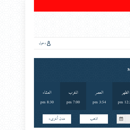
دخول
الظهر
العصر
المغرب
العشاء
8:30 pm
7:00 pm
3:54 pm
12:27
اذهب
مدن أخرى»