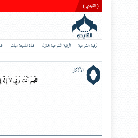
( القايدي )
الرقية الشرعية
الرقية الشرعية للمنزل
قناة المدينة مباشر
قن
الأذكار
اللَّهُمَّ أَنْتَ رَبِّي لاَ إِلَهَ إِلا