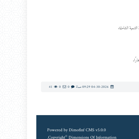
رًا.
04-30-2026 09:29 مساءً
0
0
41
Powered by
Dimofinf CMS
v5.0.0
©
Copyright
Dimensions Of Information.