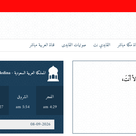
اة مكة مباشر
القايدي نت
صوتيات القايدى
قناة العربية مباشر
المملكة العربية السعودية - Medina
َّ أَنْتَ، خَلَقْت
الفجر
الشروق
 pm
5:54 am
4:29 am