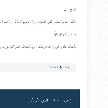
نموذج تنموي
وقال – بمناسبة صدور التقرير السنوي لرؤية السعودية 2030 – إن هذه الجهود تأتي لترسيخ مكانة المملكة نموذجًا رائدًا في استثمار الطاقات والثروات والمزايا الوطنية، بما يعزز مسيرة التنمية الشاملة.
مستقبل أكثر ازدهارًا
وأضاف خادم الحرمين، أن مخرجات الرؤية تستهدف تحقيق تنمية متوازنة ومس
بواسطة :
HAMZA
( حمزه بن عبدالعزيز القايدي - أبو تركي )