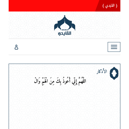
( القايدي )
Toggle
navigation
الأذكار
اللَّهُمَّ إِنِّي أَعُوذُ بِكَ مِنَ الْهَمِّ وَالْحَ
ز