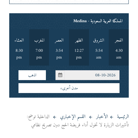
المملكة العربية السعودية - Medina
الفجر
الشروق
الظهر
العصر
المغرب
العشاء
8:30
7:00
3:54
12:27
5:54
4:30
pm
pm
pm
pm
am
am
اذهب
مدن أخرى»
الرئيسية
الأخبار
القسم الإخباري
الداخلية توضح:
تأشيرات الزيارة لا تخول أداء فريضة الحج دون تصريح نظامي