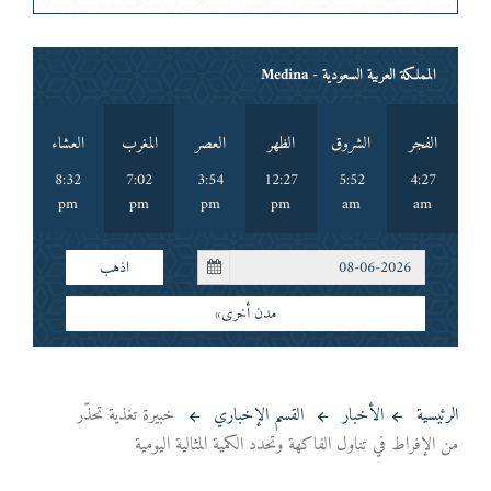
المملكة العربية السعودية - Medina
الفجر
الشروق
الظهر
العصر
المغرب
العشاء
8:32
7:02
3:54
12:27
5:52
4:27
pm
pm
pm
pm
am
am
اذهب
مدن أخرى»
الرئيسية
الأخبار
القسم الإخباري
خبيرة تغذية تحذّر
من الإفراط في تناول الفاكهة وتحدد الكمية المثالية اليومية