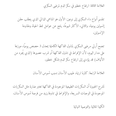
العلامة الثالثة: ارتفاع خطير في سكر الدم لمرضى السكري
تنقسم أنواع داء السكري إلى نوعين: الأول هو المناعي الذاتي الذي يتطلب حقن
إنسولين يومية، والثاني، الأكثر شيوعًا، ينتج عن عوامل نمط الحياة ومقاومة
الإنسولين.
تنصح أرتي مرضى السكري بتناول الفاكهة الكاملة بمعدل 3 حصص يوميًا، موزعة
على مدار اليوم، لأن الإفراط في تناول الفاكهة أو شرب عصيرها (الذي يُجرد من
الألياف) قد يؤدي إلى ارتفاع سكر الدم بشكل خطير.
العلامة الرابعة: كثرة ارتياد طبيب الأسنان بسبب تسوس الأسنان
تشرح الخبيرة أن السكريات الطبيعية الموجودة في الفاكهة تعتبر ضارة مثل السكريات
الموجودة في الوجبات السريعة، والإفراط في تناولها يزيد من فرصة تسوس الأسنان.
الكمية المثالية والتوصية النهائية