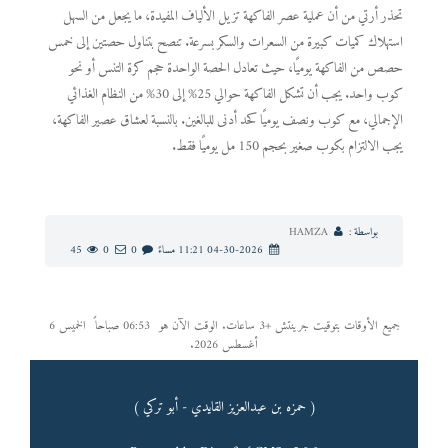
تحذر أرتي من أن عملية عصر الفاكهة تزيل الألياف المفيدة، ما يجعل من السهل
استهلاك كميات كبيرة من السعرات والسكر بسرعة. تنصح بتناول حصتين إلى خمس
حصص من الفاكهة يوميًا، حيث تعادل الحصة الواحدة حجم كرة التنس أو نحو
كوب واحد. يجب أن تشكل الفاكهة حوالي 25% إلى 30% من النظام الغذائي
الإجمالي، مع كوب ونصف يوميًا كحد أدنى للبالغين. بالنسبة لعشاق عصير الفاكهة،
يجب الالتزام بكوب صغير بحجم 150 مل يوميًا فقط.
بواسطة :
HAMZA
04-30-2026 11:21 مساءً
0
0
45
جميع الأوقات بتوقيت جرينتش +3 ساعات. الوقت الآن هو
06:53 صباحاً
الخميس 6
أغسطس 2026.
( حمزه بن عبدالعزيز القايدي - أبو تركي )