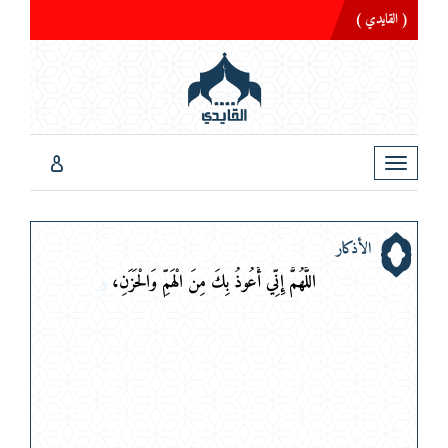
( القايدي )
Toggle
navigation
الأذكار
اللَّهُمَّ إِنِّي أَعُوذُ بِكَ مِنَ الْهَمِّ وَالْحَزَنِ، وَال