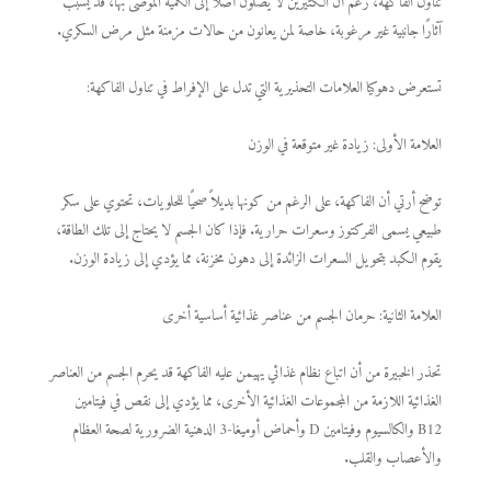
تناول الفاكهة، رغم أن الكثيرين لا يصلون أصلاً إلى الكمية الموصى بها، قد يسبب
آثارًا جانبية غير مرغوبة، خاصة لمن يعانون من حالات مزمنة مثل مرض السكري.
تستعرض دهوكيا العلامات التحذيرية التي تدل على الإفراط في تناول الفاكهة:
العلامة الأولى: زيادة غير متوقعة في الوزن
توضح أرتي أن الفاكهة، على الرغم من كونها بديلاً صحيًا للحلويات، تحتوي على سكر
طبيعي يسمى الفركتوز وسعرات حرارية. فإذا كان الجسم لا يحتاج إلى تلك الطاقة،
يقوم الكبد بتحويل السعرات الزائدة إلى دهون مخزنة، مما يؤدي إلى زيادة الوزن.
العلامة الثانية: حرمان الجسم من عناصر غذائية أساسية أخرى
تحذر الخبيرة من أن اتباع نظام غذائي يهيمن عليه الفاكهة قد يحرم الجسم من العناصر
الغذائية اللازمة من المجموعات الغذائية الأخرى، مما يؤدي إلى نقص في فيتامين
B12 والكالسيوم وفيتامين D وأحماض أوميغا-3 الدهنية الضرورية لصحة العظام
والأعصاب والقلب.